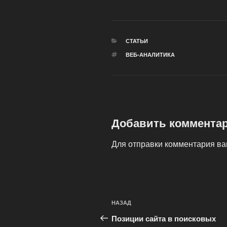
РУБРИКИ
СТАТЬИ
МЕТКИ
ВЕБ-АНАЛИТИКА
Добавить коммента
Для отправки комментария в
Навигация
Предыдущая
НАЗАД
по
запись:
Позиции сайта в поисковых