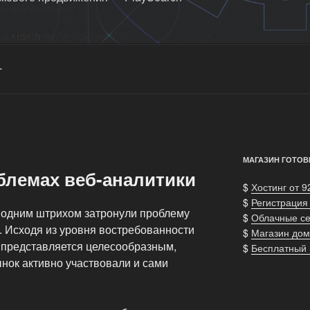
г
МАГАЗИН ГОТОВ
блемах веб-аналитики
$
Хостинг от 9
$
Регистрация
одним штрихом затронули проблему
$
Облачные с
. Исходя из уровня востребованности
$
Магазин дом
, представляется целесообразным,
$
Бесплатный
нок активно участвовали и сами