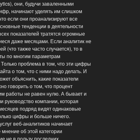
ytics), они, будучи заваленными
цифр, начинают уделять им слишком
что если они проанализируют все
 основные тенденции в деятельности
 всех показателей тратятся огромные
еся даже месяцами. Если аналитик не
й (что также часто случается), то в
еты по многим параметрам
Только проблема в том, что эти цифры
айта о том, что с ними надо делать. И
ожет объяснить, какие показатели
но говорить о том, что процент
м работы не равен нулю. А бывает и
ли руководство компании, которая
 месяцев подряд видят одинаковые
олько цифры и больше ничего.
 услуг веб-аналитиков начинает
мнение об этой категории
ие не в пользу последних.