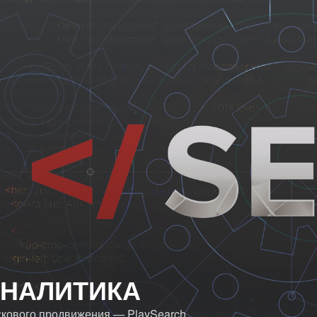
АНАЛИТИКА
скового продвижения — PlaySearch