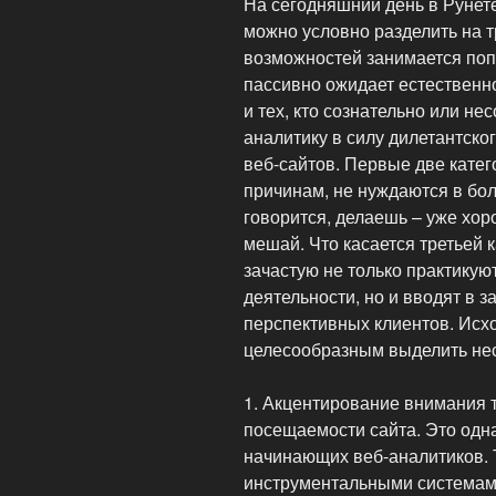
На сегодняшний день в Рунет
можно условно разделить на тр
возможностей занимается попу
пассивно ожидает естественно
и тех, кто сознательно или не
аналитику в силу дилетантско
веб-сайтов. Первые две катег
причинам, не нуждаются в бо
говорится, делаешь – уже хор
мешай. Что касается третьей к
зачастую не только практику
деятельности, но и вводят в 
перспективных клиентов. Исхо
целесообразным выделить нес
1. Акцентирование внимания т
посещаемости сайта. Это одн
начинающих веб-аналитиков. 
инструментальными системами