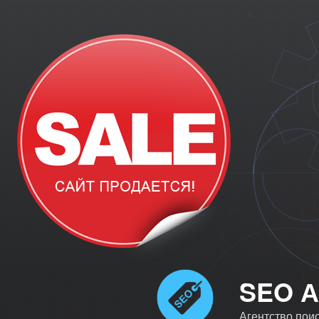
Перейти
к
содержимому
SEO 
Агентство пои